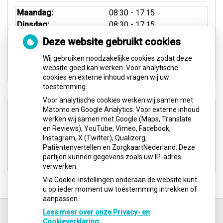
Maandag:
08:30 - 17:15
Dinsdag:
08:30 - 17:15
Woensdag:
08:30 - 17:15
Deze website gebruikt cookies
Donderdag:
08:30 - 17:15
Wij gebruiken noodzakelijke cookies zodat deze
Vrijdag:
08:30 - 12:30
website goed kan werken. Voor analytische
cookies en externe inhoud vragen wij uw
toestemming.
Voor analytische cookies werken wij samen met
Aangesloten bij:
Matomo en Google Analytics. Voor externe inhoud
werken wij samen met Google (Maps, Translate
en Reviews), YouTube, Vimeo, Facebook,
Instagram, X (Twitter), Qualizorg,
Patiëntenvertellen en ZorgkaartNederland. Deze
partijen kunnen gegevens zoals uw IP-adres
verwerken.
Via Cookie-instellingen onderaan de website kunt
u op ieder moment uw toestemming intrekken of
aanpassen.
Ga
terug
Lees meer over onze Privacy- en
naar
Cookieverklaring.