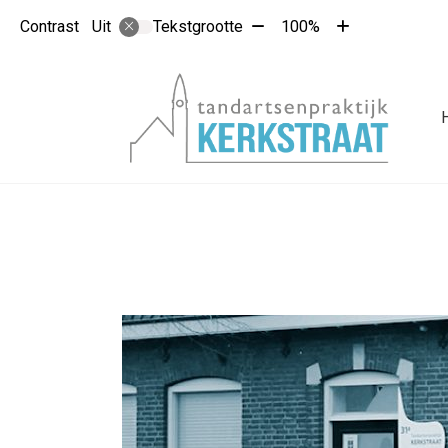
Tekst
Tekst
Contrast
Tekstgrootte
100%
Uit
verkleinen
vergroten
met
met
10%
10%
Hoo