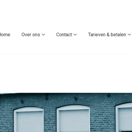
fdmenu
Home
Over ons
Contact
Tarieven & betalen
Over
Contact
T
ons
submenu
submenu
b
s