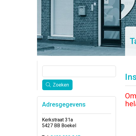
T
In
Zoeken
Om 
hel
Adresgegevens
Kerkstraat 31a
5427 BB Boekel